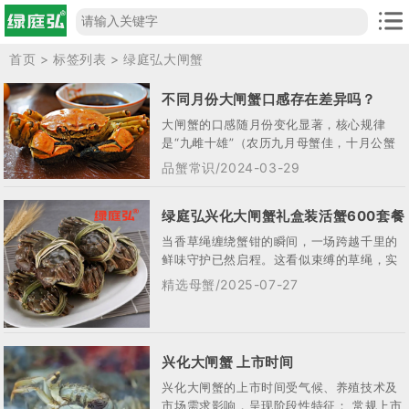
首页
> 标签列表 > 绿庭弘大闸蟹
不同月份大闸蟹口感存在差异吗？
大闸蟹的口感随月份变化显著，核心规律
是“九雌十雄”（农历九月母蟹佳，十月公蟹
美），具体差异如下：6月-8月：未成年童
品蟹常识/2024-03-29
子蟹...
绿庭弘兴化大闸蟹礼盒装活蟹600套餐
当香草绳缠绕蟹钳的瞬间，一场跨越千里的
鲜味守护已然启程。这看似束缚的草绳，实
则是连结绿庭弘兴化大闸蟹与餐桌的文明纽
精选母蟹/2025-07-27
带 —...
兴化大闸蟹 上市时间
兴化大闸蟹的上市时间受气候、养殖技术及
市场需求影响，呈现阶段性特征： 常规上市