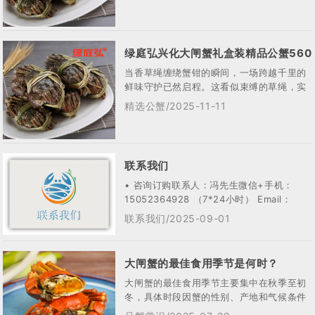
带 —...
绿庭弘兴化大闸蟹礼盒装精品公蟹560
当香草绳缠绕蟹钳的瞬间，一场跨越千里的
套餐
鲜味守护已然启程。这看似束缚的草绳，实
则是连结绿庭弘兴化大闸蟹与餐桌的文明纽
精选公蟹/2025-11-11
带 —...
联系我们
• 咨询订购联系人：冯先生微信+手机：
15052364928 （7*24小时） Email：
jscrab@163.c...
联系我们/2025-09-01
大闸蟹的最佳食用季节是何时？
大闸蟹的最佳食用季节主要集中在‌秋季至初
冬‌，具体时段因蟹的性别、产地和气候条件
而异。以下是详细推荐：兴化大闸蟹开捕时