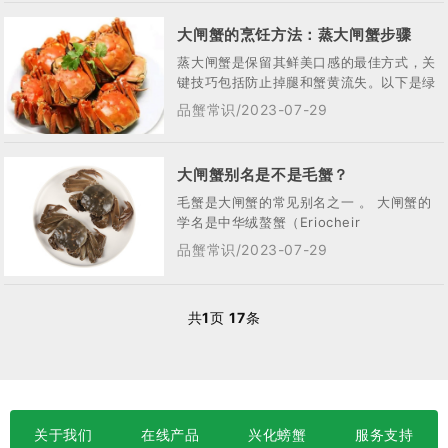
大闸蟹的烹饪方法：蒸大闸蟹步骤
蒸大闸蟹是保留其鲜美口感的最佳方式，关
键技巧包括防止掉腿和蟹黄流失。以下是绿
庭弘官方店总结的详细步骤：‌清洗与准备‌•
品蟹常识/2023-07-29
...
大闸蟹别名是不是毛蟹？
毛蟹是大闸蟹的常见别名之一‌ 。 大闸蟹的
学名是中华绒螯蟹（Eriocheir
sinensis），它是一种...
品蟹常识/2023-07-29
共
1
页
17
条
关于我们
在线产品
兴化螃蟹
服务支持