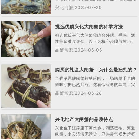
周期1‌，尝鲜期（9月上旬）‌• 少量成熟...
兴化河蟹/2025-07-26
挑选优质兴化大闸蟹的科学方法
挑选优质兴化大闸蟹需综合外观、手感、活
性等多维度评估，以下为核心步骤与技巧：
一、外观鉴别 ‌1，区分公母与时令‌： • ...
品蟹常识/2024-06-06
购买的礼盒大闸蟹，为什么是捆扎的？
当香草绳缠绕蟹钳的瞬间，一场跨越千里的
鲜味守护已然启程。这看似束缚的草绳，实
则是连结绿庭弘兴化大闸蟹与餐桌的文明纽
品蟹常识/2024-06-28
带 —...
兴化地产大闸蟹的品质特点
兴化位于江苏里下河水乡，湖荡密布、河道
纵横，水质清澈无污染，亚热带气候为螃蟹