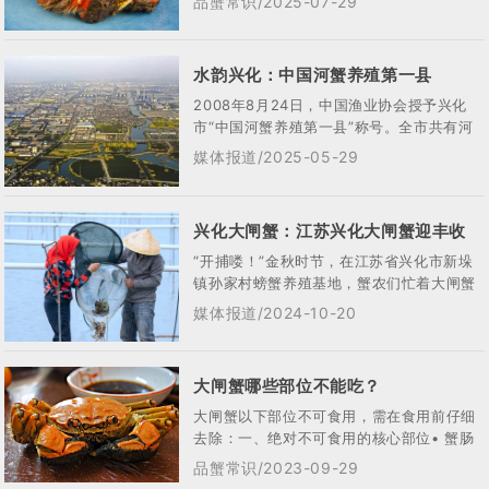
品蟹常识/2025-07-29
间...
水韵兴化：中国河蟹养殖第一县
2008年8月24日，中国渔业协会授予兴化
市“中国河蟹养殖第一县”称号。全市共有河
蟹批发市场10个。安丰、永丰、中堡和临...
媒体报道/2025-05-29
兴化大闸蟹：江苏兴化大闸蟹迎丰收
“开捕喽！”金秋时节，在江苏省兴化市新垛
镇孙家村螃蟹养殖基地，蟹农们忙着大闸蟹
捕捞作业。作为“河蟹养殖第一县”，兴化大
媒体报道/2024-10-20
闸...
大闸蟹哪些部位不能吃？
大闸蟹以下部位不可食用，需在食用前仔细
去除：一、绝对不可食用的核心部位•‌ 蟹肠‌
位于腹脐（三角形/圆形盖板）内侧，连...
品蟹常识/2023-09-29