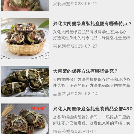
提供了绝佳的生长环境‌。 兴化大...
兴化河蟹/2023-05-12
兴化大闸蟹绿庭弘礼盒蟹有哪些特点？
兴化大闸蟹绿庭弘品牌以科学生态为核心，
打造高性价比的时令礼品，绿庭弘礼盒蟹特
点包括：一、生态养殖与严苛品控‌• 科学选
兴化河蟹/2025-07-27
育...
大闸蟹的保存方法有哪些讲究？
大闸蟹的保存方法需根据保存时长和环境条
件选择，正确的保存方法能确保大闸蟹的新
鲜度和口感。下面，我就来详细说说大闸蟹
品蟹常识/2025-08-14
的保存...
兴化大闸蟹绿庭弘礼盒装精品公蟹480
当香草绳缠绕蟹钳的瞬间，一场跨越千里的
套餐
鲜味守护已然启程。这看似束缚的草绳，实
则是连结绿庭弘兴化大闸蟹与餐桌的文明纽
精选公蟹/2025-11-11