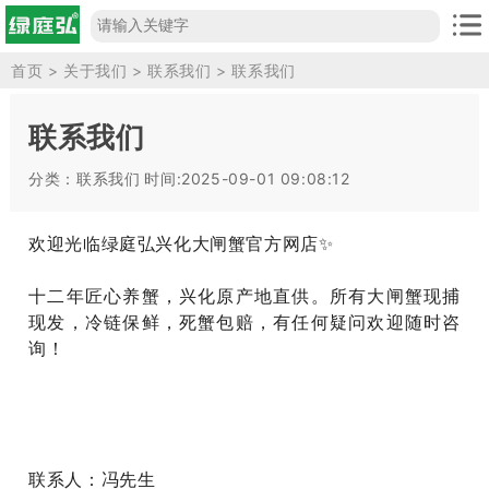
首页
>
关于我们
>
联系我们
> 联系我们
联系我们
分类：联系我们
时间:2025-09-01 09:08:12
欢迎光临绿庭弘兴化大闸蟹官方网店✨
十二年匠心养蟹，兴化原产地直供。所有大闸蟹现捕
现发，冷链保鲜，死蟹包赔，有任何疑问欢迎随时咨
询！
联系人：冯先生