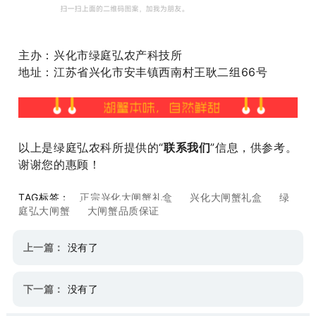
主办：兴化市绿庭弘农产科技所
地址：江苏省兴化市安丰镇西南村王耿二组66号
以上是绿庭弘农科所提供的“
联系我们
”信息，供参考。
谢谢您的惠顾！
TAG标签：
正宗兴化大闸蟹礼盒
兴化大闸蟹礼盒
绿
庭弘大闸蟹
大闸蟹品质保证
上一篇：
没有了
下一篇：
没有了